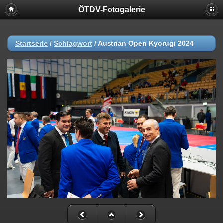
ÖTDV-Fotogalerie
Startseite
/
Schlagwort
/
Austrian Open Kyorugi 2024