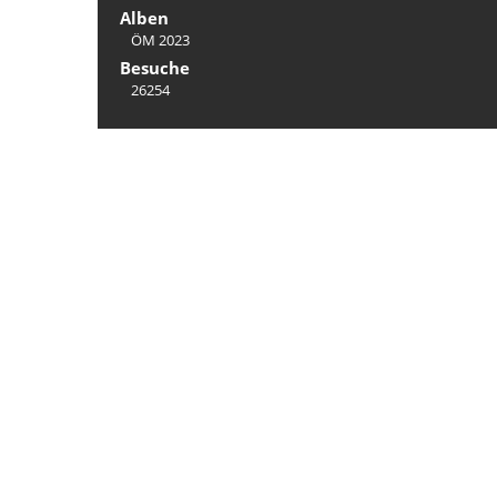
Alben
ÖM 2023
Besuche
26254