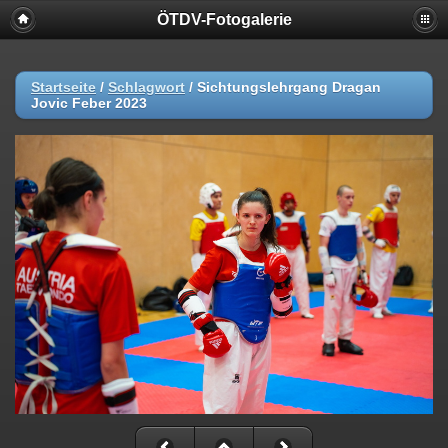
ÖTDV-Fotogalerie
Startseite
/
Schlagwort
/
Sichtungslehrgang Dragan
Jovic Feber 2023