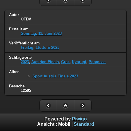
Autor
ÖTDV
Erstellt am
Sonntag, 11. Juni 2023
Veröffentlicht am
Freitag, 16. Juni 2023
Schlagworte
2023
,
Austrian Finals
,
Graz
,
Kyorugi
,
Poomsae
Alben
Sport Austria Finals 2023
Besuche
12595
Powered by
Piwigo
Ansicht :
Mobil
|
Standard