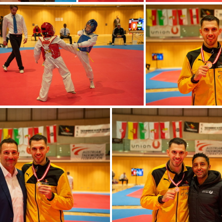
M2023
ÖM2023
ÖM2
ÖM2023
ÖM2