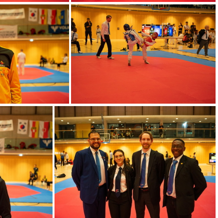
023
ÖM2023
023
ÖM2023