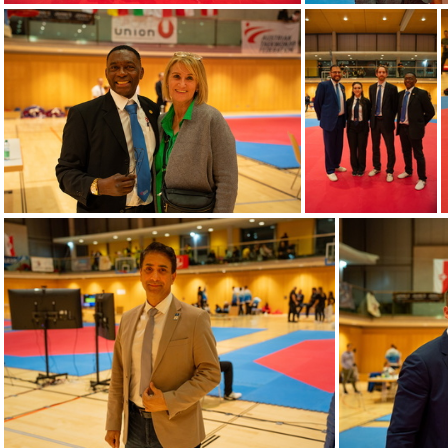
ÖM2023
Ö
ÖM2023
ÖM2023